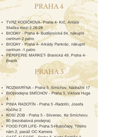
PRAHA 4
TVRZ KODÍČKOVA- Praha 4- Krč, Antala
Staška mezi č.26-28
BIODAY - Praha 4- Budějovická 64, nákupní
centrum 2.patro
BIODAY - Praha 4- Arkády Pankrác, nákupní
centrum -1.patro
PERIFERIE MARKET- Branická 49, Praha 4-
Braník
PRAHA 5
ROZMARÝNA - Praha 5 -Smíchov, Nádražní 17
BIOprodejna SMÍCHOV - Praha 5, Viktora Huga
4
PINIA RADOTÍN - Praha 5 -Radotín, Josefa
Kočího 2
KOSÍ ZOB - Praha 5 - Slivenec, Ke Smíchovu
80 (bezobalová prodejna)
FOOD FOR LIFE- Praha 5-Hlubočepy, Tilleho
nám.2, pasáž OC Kamera