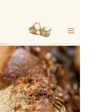
Obchody kde koupíte naše
výrobky
Naše výrobky dodáváme asi do 70
pražských i mimopražských
prodejen,
pravidelně od pondělí do pátku