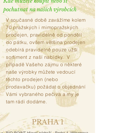
Kde můžete koupit nebo si
pochutnat na naších výrobcích
V současné době zavážíme kolem
70 pražských i mimopražských
prodejen, pravidelně od pondělí
do pátku, ovšem většina prodejen
odebírá pravidelně pouze užší
sortiment z naší nabídky. V
případě Vašeho zájmu o některé
naše výrobky můžete vedoucí
těchto prodejen (nebo
prodavačku) požádat o objednání
Vámi vybraného pečiva a my je
tam rádi dodáme.
PRAHA 1
BIO POINT Hlavní nádraží - Praha 1, Wilsonova