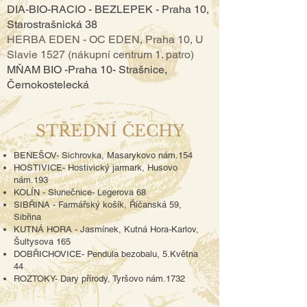
DIA-BIO-RACIO - BEZLEPEK - Praha 10,
Starostrašnická 38
HERBA EDEN - OC EDEN, Praha 10, U
Slavie 1527 (nákupní centrum 1. patro)
MŇAM BIO -Praha 10- Strašnice,
Černokostelecká
STŘEDNÍ ČECHY
BENEŠOV- Sichrovka, Masarykovo nám.154
H
OSTIVICE- Hostivický jarmark, Husovo
nám.193
KOLÍN - Slunečnice- Legerova 68
SIBŘINA - Farmářský košík, Říčanská 59,
Sibřina
KUTNÁ HORA - Jasmínek, Kutná Hora-Karlov,
Šultysova 165
DOBŘICHOVICE- Pendula bezobalu, 5.Května
44
ROZTOKY- Dary přírody, Tyršovo nám.1732