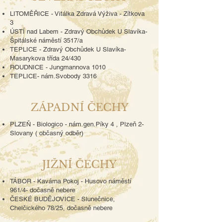
LITOMĚŘICE - Vitálka Zdravá Výživa - Zítkova
3
ÚSTÍ
nad Labem - Zdravý Obchůdek U Slavíka-
Špitálské náměstí 3517/a
TEPLICE - Zdravý Obchůdek U Slavíka-
Masarykova třída 24/430
ROUDNICE - Jungmannova 1010
TEPLICE- nám.Svobody 3316
ZÁPADNÍ ČECHY
PLZEŇ - Biologico - nám.gen.Píky 4 , Plzeň 2-
Slovany ( občasný odběr)
JIŽNÍ ČECHY
TÁBOR - Kavárna Pokoj - Husovo náměstí
961/4- dočasně nebere
ČESKÉ BUDĚJOVICE - Slunečnice,
Chelčického 78/25, dočasně nebere