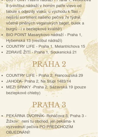
8 (vestibul nádraží v horním patře vlevo od
tabule s odjezdy vlaků, u východu k Taxi -
nejširší sortiment našeho pečiva 7x týdně,
včetně plněných veganských baget, bulek a
burgrů - i v bezlepkové kvalitě!)
BIO POINT Masarykovo nádraží - Praha 1,
Hybernská 13 (vestibul nádraží)
COUNTRY LIFE - Praha 1, Melantrichova 15
ZDRAVÉ ŽITÍ - Praha 1, Soukenická 21
PRAHA 2
COUNTRY LIFE - Praha 2, Francouzská 29
JAHODA- Praha 2, Na Slupi 1483/14
MEZI SRNKY -Praha 2,
Sázavská 19 (pouze
bezlepkové chleby)
PRAHA 3
PEKÁRNA DVORNÍK- Roháčova 3, Praha 3 -
Žižkov: není tu obchod, jen pekárna- k
vyzvednutí pečiva PO PŘEDCHOZÍM
OBJEDNÁNÍ!