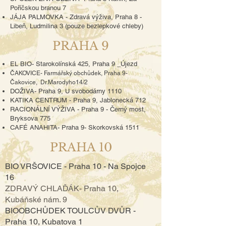
Poříčskou branou 7
JÁJA PALMOVKA - Zdravá výživa, Praha 8 -
Libeň, Ludmilina 3 (pouze bezlepkové chleby)
PRAHA 9
EL BIO- Starokolínská 425, Praha 9 _Újezd
ČAKOVICE- F
armářský obchůdek, Praha 9-
Čakovice, Dr.Marodyho14/2
DOŽIVA- Praha 9, U svobodárny 1110
KATIKA CENTRUM - Praha 9, Jablonecká 712
RACIONÁLNÍ VÝŽIVA - Praha 9 - Černý most,
Bryksova 775
CAFÉ ANAHITA- Praha 9- Skorkovská 1511
PRAHA 10
BIO VRŠOVICE - Praha 10 - Na Spojce
16
ZDRAVÝ CHLAĎÁK- Praha 10,
Kubáňské nám. 9
BIOOBCHŮDEK TOULCŮV DVŮR -
Praha 10, Kubatova 1