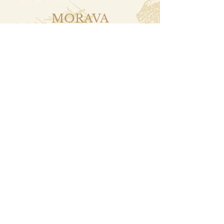
MORAVA
OLOMOUC -ZV U Milušky- 8.května 15
BRNO - Brána ke zdraví, Orlí 17
BRNO -Královo Pole, Zdravá výživa, Palackého
45 (dočasně nebere)
PŘEROV- Moje zdravá výživa, Přerov- OC
Čechova 25 -
občasně zavážíme
UHERSKÉ HRADIŠTĚ - Zdravá výživa
KRAJINKA - Sloupského 1197- občasně
zavážíme