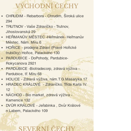
VÝCHODNÍ ČECHY
CHRUDIM - Rebarbora - Chrudim, Široká ulice
294
TRUTNOV - Vaše Zdravíčko - Trutnov,
Jihoslovanská 29
HEŘMANŮV MĚSTEC -Heřmánek- Heřmanův
Městec, Nám. Míru 6
HOŘICE - prodejna Zdraví (Pravé Hořické
trubičky) Hořice, Palackého 130
PARDUBICE - DoPohody, Pardubice-
Rokycanova 2921
PARDUBICE -Biotradecorp, zdravá výživa -
Pardubice, tř. Míru 68
HOLICE - Zdravá výživa, nám.T.G.Masaryka 17
HRADEC KRÁLOVÉ - Zdravíčko, Třída Karla IV.
12
NÁCHOD - Bio market, zdravá výživa -
Kamenice 132
DVŮR KRÁLOVÉ - Jeřabinka , Dvůr Králové
n.Labem, Palackého 109
SEVERNÍ ČECHY