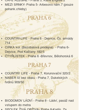
CAFÉ ALEGRE - Praha 5, Karla Engliše 2
MEZI SRNKY- Praha 5- Arbesovo nám.7 (pouze
pohank.chleby)
PRAHA 6
COUNTRY-LIFE - Praha 6 - Dejvice, Čs. armády
714
CIRKA kol. (Bezobalová prodejna) - Praha 6-
Dejvice, Pod Kaštany 182/5
ČTYŘLÍSTEK - Praha 6 -Břevnov, Bělohorská 6
PRAHA 7
COUNTRY LIFE - Praha 7, Korunovační 320/2
NABER SI bez obalu - Praha 7, Dukelských
hrdinů 909/50
PRAHA 8
BIODOMOV LÁDVÍ -
Praha 8 - Ládví, pasáž nad
vstupem do metra
SPOLEK ŽIVÁ OBŽIVA- Praha 8-Karlín, Za