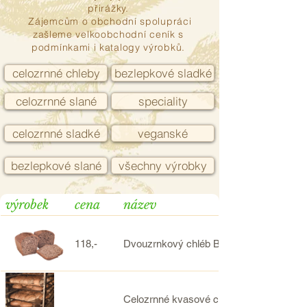
přirážky.
Zájemcům o obchodní spolupráci
zašleme velkoobchodní ceník s
podmínkami i katalogy výrobků.
celozrnné chleby
bezlepkové sladké
celozrnné slané
speciality
celozrnné sladké
veganské
bezlepkové slané
všechny výrobky
výrobek
cena
název
118,-
Dvouzrnkový chléb BIO celozrnný kva
Celozrnné kvasové chleby z BIO mouky