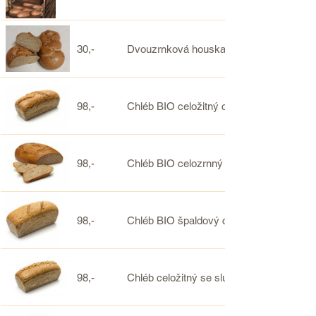
30,-
Dvouzrnková houska-NOVINKA!
98,-
Chléb BIO celožitný celozrnný
98,-
Chléb BIO celozrnný farmářský (žitno- p
98,-
Chléb BIO špaldový celozrnný/ Olivový (
98,-
Chléb celožitný se slunečnicovým semí