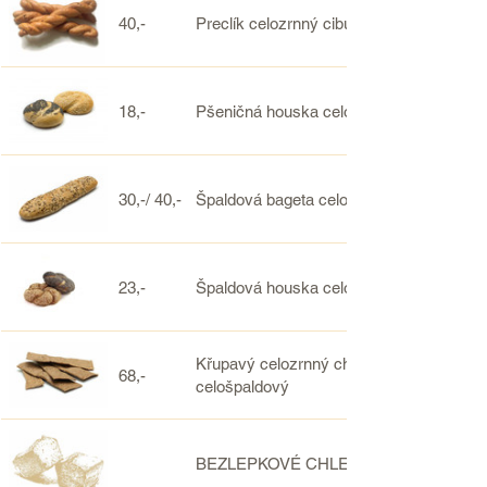
40,-
Preclík celozrnný cibulový ze špaldy či 
18,-
Pšeničná houska celozrnná
30,-/ 40,-
Špaldová bageta celozrnná
23,-
Špaldová houska celozrnná
Křupavý celozrnný chléb trvanlivý, pšenič
68,-
celošpaldový
BEZLEPKOVÉ CHLEBY A SLANÉ SPEC