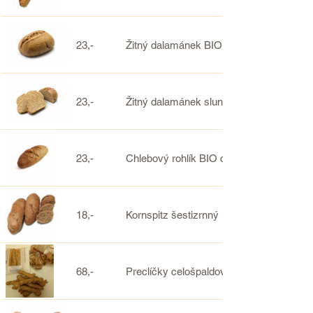
23,-
Žitný dalamánek BIO celozrnný kvasový
23,-
Žitný dalamánek slunečnicový celozrnný
23,-
Chlebový rohlík BIO celozrnný (žitno-pše
18,-
Kornspitz šestizrnný
68,-
Preclíčky celošpaldové křupavé