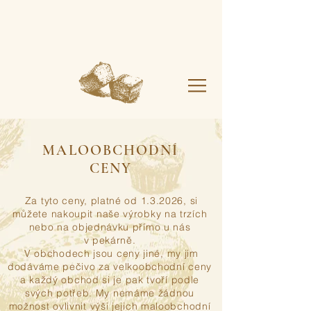
MALOOBCHODNÍ
CENY
Za tyto ceny, platné od 1.3.2026, si
můžete nakoupit naše výrobky na trzích
nebo na objednávku přímo u nás
v pekárně.
V obchodech jsou ceny jiné, my jim
dodáváme pečivo za velkoobchodní ceny
a každý obchod si je pak tvoří podle
svých potřeb. My nemáme žádnou
možnost ovlivnit výši jejich maloobchodní