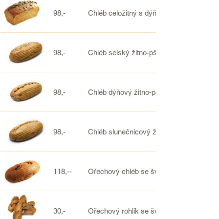
98,-
Chléb celožitný s dýňovým semínkem ce
98,-
Chléb selský žitno-pšeničný celozrnný
98,-
Chléb dýňový žitno-pšeničný celozrnný
98,-
Chléb slunečnicový žitno-pšeničný celoz
118,--
Ořechový chléb se švestkami
30,-
Ořechový rohlík se švestkami