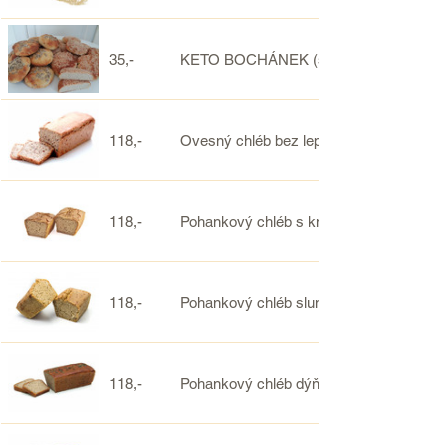
35,-
KETO BOCHÁNEK (slaná houstička)- 
118,-
Ovesný chléb bez lepku - NOVINKA
118,-
Pohankový chléb s kmínem bez lepku
118,-
Pohankový chléb slunečnicový bez lepk
118,-
Pohankový chléb dýňový bez lepku