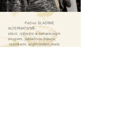
Pečivo SLADÍME
ALTERNATIVNĚ-
stévií, rýžovým a čekankovým
sirupem, jablečnou šťávou,
rozinkami, erythritolem (keto
sladidlo)
většina je vhodná i pro DIABETIKY.
Pro přechod na zdravou výživu
máme pečivo i s ovocným či
nerafinovaným třtinovým cukrem,
ale
nepoužíváme rafinovaný bílý
cukr.
Nově pečeme dorty, sušenky a
slané žemle pro
KETO DIETU
(nízkosacharidové- low carb)