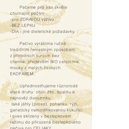
Pečeme pro Vás skvěle
chutnající pečivo
-pro ZDRAVOU výživu
-BEZ LEPKU
-DIA i jiné dietetické požadavky.
Pečivo vyrábíme ručně
tradičním řemeslným způsobem,
z přírodních surovin bez
chemie,
především BIO celozrnné
mouky z malých českých
EKOFAREM.
Upřednostňujeme různorodé
staré druhy obilí: žito, špaldu a
nejnověji dvouzrnku,
také jáhly (proso), pohanku, rýži,
geneticky nemodifikovanou kukuřici
i oves sklízený v bezlepkovém
režimu do přirozeně bezlepkového
pečiva
pro CELIAKY.